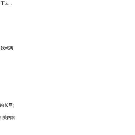
传下去，
是我就离
江站长网）
相关内容!