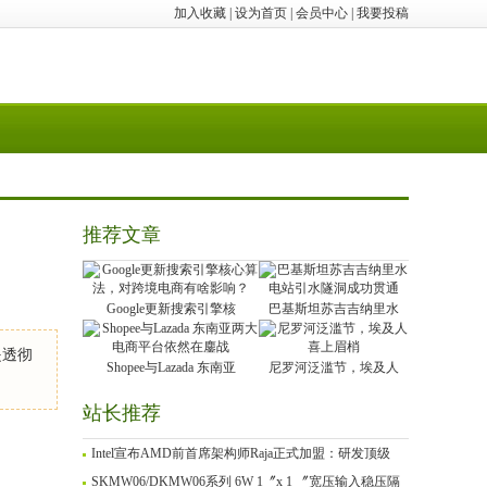
加入收藏
|
设为首页
|
会员中心
|
我要投稿
推荐文章
Google更新搜索引擎核
巴基斯坦苏吉吉纳里水
是透彻
Shopee与Lazada 东南亚
尼罗河泛滥节，埃及人
站长推荐
Intel宣布AMD前首席架构师Raja正式加盟：研发顶级
SKMW06/DKMW06系列 6W 1〞x 1 〞宽压输入稳压隔