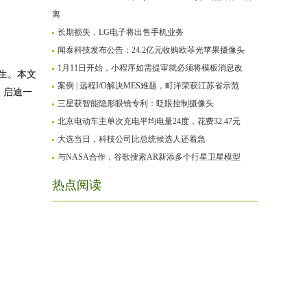
离
长期损失，LG电子将出售手机业务
闻泰科技发布公告：24.2亿元收购欧菲光苹果摄像头
1月11日开始，小程序如需提审就必须将模板消息改
生。本文
案例 | 远程I/O解决MES难题，町洋荣获江苏省示范
，启迪一
三星获智能隐形眼镜专利：眨眼控制摄像头
北京电动车主单次充电平均电量24度，花费32.47元
大选当日，科技公司比总统候选人还着急
与NASA合作，谷歌搜索AR新添多个行星卫星模型
热点阅读
。