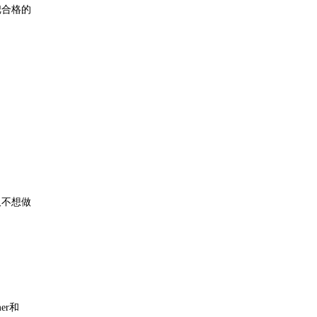
把合格的
及不想做
er和