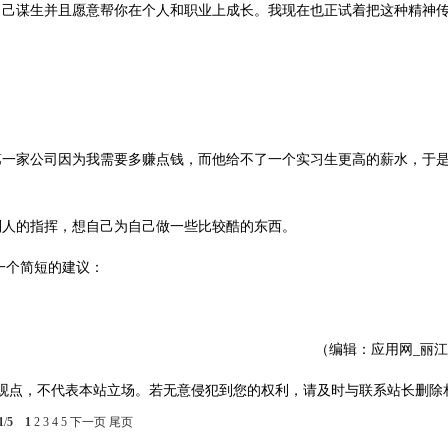
自己谋生并且愿意帮你在个人和职业上成长。我现在也正试着把这种精神
第一家公司因为我需要多赚点钱，而他给不了一个实习生更高的薪水，于
别人的指挥，想自己为自己做一些比较酷的东西。
一个简短的建议：
（编辑：应用网_丽
观点，不代表本站立场。若无意侵犯到您的权利，请及时与联系站长删除
1
/
5
1
2
3
4
5
下一页
尾页