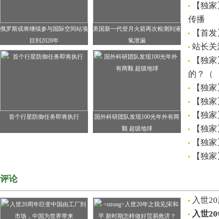
【独家
传播
俄罗斯或将继续参与国际空间站项
美国新一代登月火箭再次检测到液
【首发
目到2028年
氢泄漏
站长关
【独家
的？（
【独家
【独家
【独家
首个行星防御任务即将执行
国外科研团队发现100光年外有两
【独家
颗 超级地球
【独家
【独家
评论
入世2
入世2