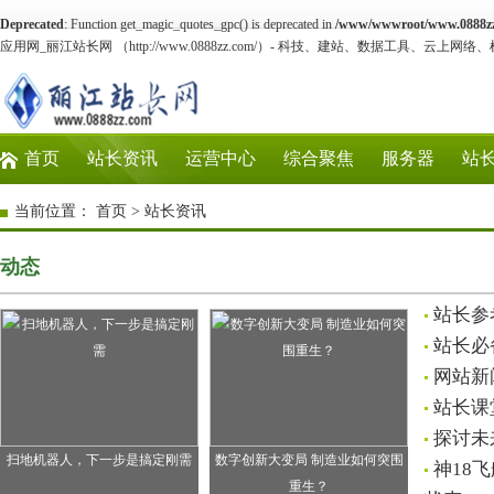
Deprecated
: Function get_magic_quotes_gpc() is deprecated in
/www/wwwroot/www.0888zz.
应用网_丽江站长网 （http://www.0888zz.com/）- 科技、建站、数据工具、云上网络
首页
站长资讯
运营中心
综合聚焦
服务器
站
当前位置：
首页
>
站长资讯
动态
站长参
站长必
网站新
站长课
探讨未
扫地机器人，下一步是搞定刚需
数字创新大变局 制造业如何突围
神18
重生？