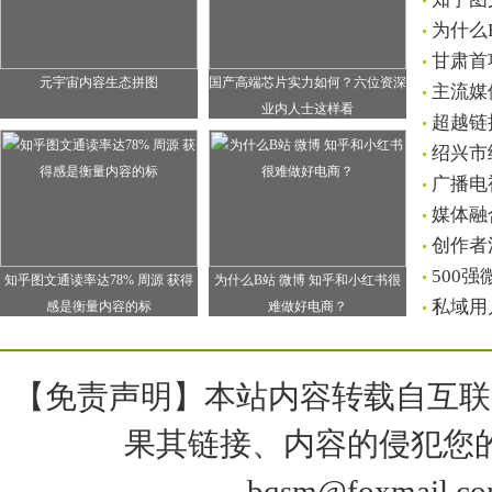
为什么
甘肃首
元宇宙内容生态拼图
国产高端芯片实力如何？六位资深
主流媒
业内人士这样看
超越链
绍兴市
广播电
媒体融
创作者
500
知乎图文通读率达78% 周源 获得
为什么B站 微博 知乎和小红书很
私域用
感是衡量内容的标
难做好电商？
【免责声明】本站内容转载自互联
果其链接、内容的侵犯您
bqsm@foxma