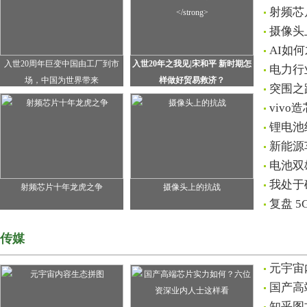
射频芯
摄像头
AI如
入世20周年巨变中国由工厂到市
入世20年之我见|宋和平 新时期怎
电力行
场，中国为世界带来
样做好贸易救济？
突围之
viv
锂电池
新能源
电池双
我处于
射频芯片十年龙虎之争
摄像头上的抗战
复盘 
传媒
元宇宙
国产高
知乎图