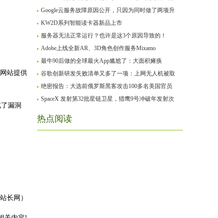
Google云服务故障原因公开，只因为同时做了两项升
KW2D系列智能读卡器新品上市
服务器无法正常运行？也许是这3个原因导致的！
Adobe上线全新AR、3D角色创作服务Mixamo
最牛90后做的全球最火App尴尬了：大面积瘫痪
些网站提供
谷歌创新研发失败清单又多了一项：上网无人机被取
绝密报告：大选前俄罗斯黑客攻击100多名美国官员
SpaceX 发射第32批星链卫星，猎鹰9号冲破年发射次
成了漏洞
热点阅读
江站长网）
相关内容!