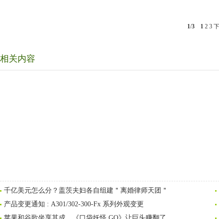
1
/
3
1
2
3
相关内容
千亿美元怎么分？盖茨夫妇各自组建＂离婚律师天团＂
产品变更通知 : A301/302-300-Fx 系列外观变更
苹果和谷歌坐享其成，《口袋妖怪 GO》让巨头赚翻了