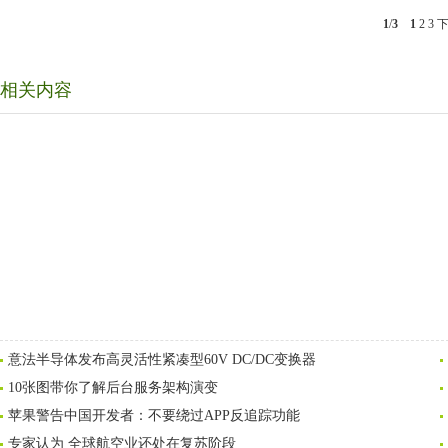
1
/
3
1
2
3
相关内容
意法半导体发布高灵活性紧凑型60V DC/DC变换器
10张图带你了解后台服务架构演变
苹果警告中国开发者：不要绕过APP反追踪功能
专家认为 全球航空业还处在复苏阶段