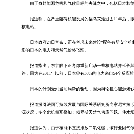
由于身处能源危机和气候目标的夹缝之中，包括日本和德
报道称，在严重阻碍核能发展的福岛灾难过去11年后，眼
核电站。
日本政府24日宣布，正在考虑未来建设“配备有新安全机
影响日本的电力和天然气价格飞涨。
报道指出，东京眼下正考虑重新启动一些核电站并延长其使
路，因为在2011年以前，日本曾有30%的电力来自54个反应
日本的计划受到当前局势的驱动，因为舆论担心能源短缺
报道援引法国可持续发展与国际关系研究所专家尼古拉·贝格
源状况，多个危机相互叠加：俄罗斯天然气供应问题、使水坝
报道认为，由于核能不直接排放二氧化碳，该行业因气候