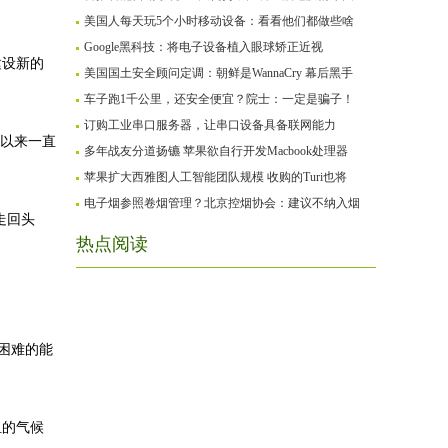
美国人每天玩5个小时移动设备：看看他们都做些啥
Google黑科技：将电子设备植入眼球矫正近视
建设新的
美国国土安全顾问定调：朝鲜是WannaCry 幕后黑手
车子跑1千公里，还安全便宜？院士：一定是骗子！
订购工业串口服务器，让串口设备具备联网能力
争以来一直
多年战友分道扬镳 苹果欲自行开发Macbook处理器
苹果扩大西雅图人工智能团队规模 收购的Turi也将
电子烟参照卷烟管理？北京控烟协会：建议不纳入烟
走回头
热点阅读
困难的能
。
组的气候