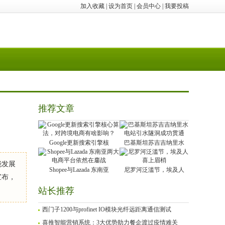
加入收藏
|
设为首页
|
会员中心
|
我要投稿
推荐文章
Google更新搜索引擎核
巴基斯坦苏吉吉纳里水
能发展
Shopee与Lazada 东南亚
尼罗河泛滥节，埃及人
宣布，
站长推荐
西门子1200与profinet IO模块光纤远距离通信测试
喜推智能营销系统：3大优势助力餐企渡过疫情难关