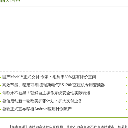
相关内容
国产ModelY正式交付 专家：毛利率30%还有降价空间
高效节能、稳定可靠|德瑞斯电气ES120K空压机专用变频器
号称永不被黑！朝鲜自主操作系统安全性实际弱爆
微信启动新一轮欧美扩张计划：扩大支付业务
微软正式宣布移植Android应用计划流产
【免责声明】本站内容转载自互联网，其发布内容言论不代表本站观点，如果其链接、