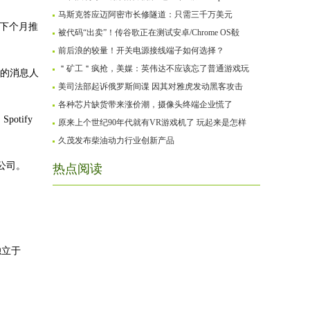
马斯克答应迈阿密市长修隧道：只需三千万美元
早下个月推
被代码“出卖”！传谷歌正在测试安卓/Chrome OS殽
前后浪的较量！开关电源接线端子如何选择？
＂矿工＂疯抢，美媒：英伟达不应该忘了普通游戏玩
a的消息人
美司法部起诉俄罗斯间谍 因其对雅虎发动黑客攻击
各种芯片缺货带来涨价潮，摄像头终端企业慌了
otify
原来上个世纪90年代就有VR游戏机了 玩起来是怎样
久茂发布柴油动力行业创新产品
公司。
热点阅读
独立于