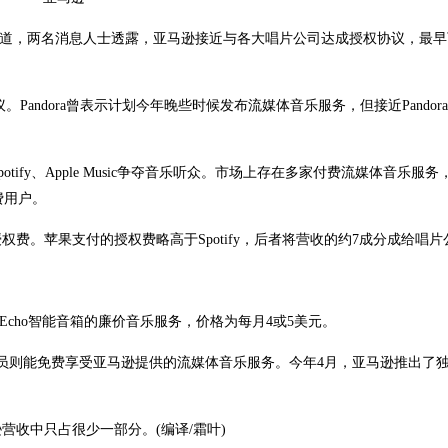
版报道，两名消息人士透露，亚马逊接近与各大唱片公司达成授权协议，最
。Pandora曾表示计划今年晚些时候发布流媒体音乐服务，但接近Pandor
tify、Apple Music争夺音乐听众。市场上存在多家付费流媒体音乐服务，Sp
付费用户。
费。苹果支付的授权费略高于Spotify，后者将营收的约7成分成给唱片
Echo智能音箱的廉价音乐服务，价格为每月4或5美元。
rime会员则能免费享受亚马逊提供的流媒体音乐服务。今年4月，亚马逊推出了
收中只占很少一部分。(编译/霜叶)