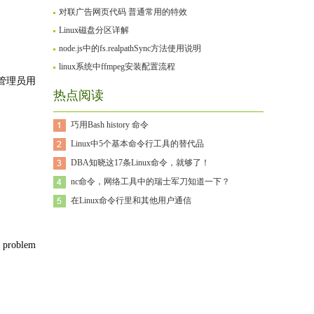
对联广告网页代码 普通常用的特效
Linux磁盘分区详解
node.js中的fs.realpathSync方法使用说明
linux系统中ffmpeg安装配置流程
统管理员用
热点阅读
巧用Bash history 命令
Linux中5个基本命令行工具的替代品
DBA知晓这17条Linux命令，就够了！
nc命令，网络工具中的瑞士军刀知道一下？
在Linux命令行里和其他用户通信
s problem