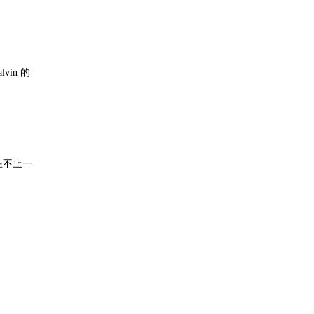
in 的
在不止一